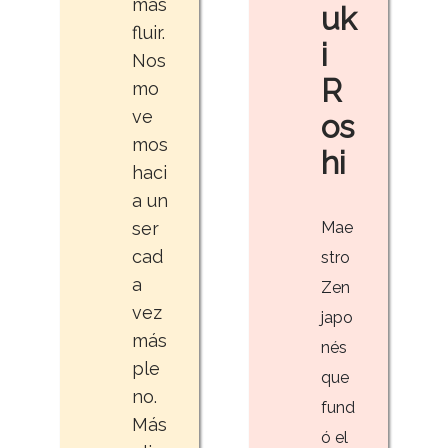
más
uk
fluir.
i
Nos
R
mo
ve
os
mos
hi
haci
a un
ser
Mae
cad
stro
a
Zen
vez
japo
más
nés
ple
que
no.
fund
Más
ó el