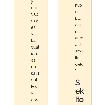
y
nub
obs
es
truc
blan
cion
cas
es,
no
y
alter
las
a el
cual
amp
idad
lio
es
cielo
no
"
salu
dab
S
les
ek
y
ito
des