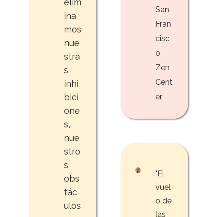
elim
San
ina
Fran
mos
cisc
nue
o
stra
Zen
s
Cent
inhi
bici
er.
one
s,
nue
stro
s
"El
obs
vuel
tác
o de
ulos
las