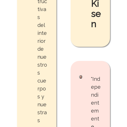
truc
Ki
tiva
se
s
n
del
inte
rior
de
nue
stro
s
"Ind
cue
epe
rpo
ndi
s y
ent
nue
em
stra
ent
s
e