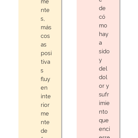
me
de
nte
có
s,
mo
más
hay
cos
a
as
sido
posi
y
tiva
del
s
dol
fluy
or y
en
sufr
inte
imie
rior
nto
me
que
nte
enci
de
erre