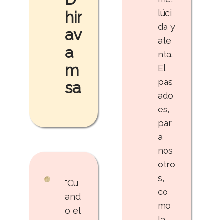
hir
lúci
da y
av
ate
a
nta.
m
El
pas
sa
ado
es,
par
a
nos
otro
s,
"Cu
co
and
mo
o el
la