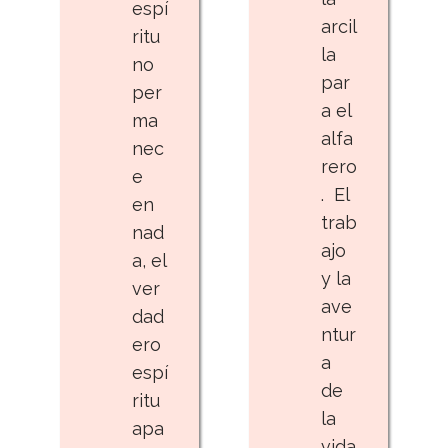
espí
arcil
ritu
la
no
par
per
a el
ma
alfa
nec
rero
e
. El
en
trab
nad
ajo
a, el
y la
ver
ave
dad
ntur
ero
a
espí
de
ritu
la
apa
vida