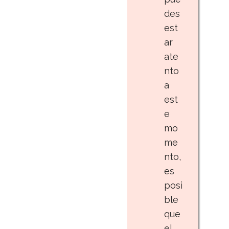
des
est
ar
ate
nto
a
est
e
mo
me
nto,
es
posi
ble
que
el