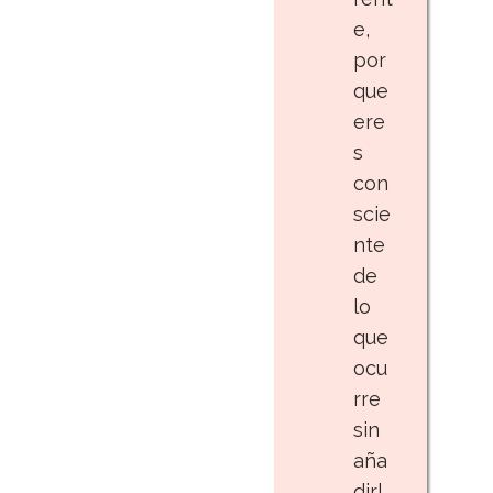
e,
por
que
ere
s
con
scie
nte
de
lo
que
ocu
rre
sin
aña
dirl