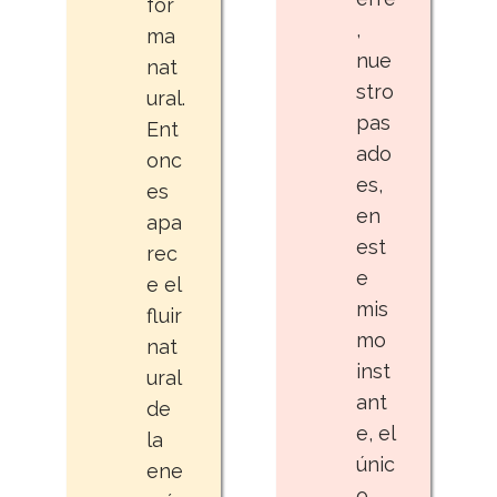
for
,
ma
nue
nat
stro
ural.
pas
Ent
ado
onc
es,
es
en
apa
est
rec
e
e el
mis
fluir
mo
nat
inst
ural
ant
de
e, el
la
únic
ene
o