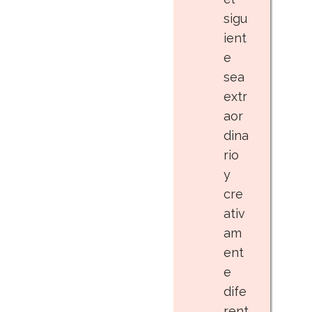
sigu
ient
e
sea
extr
aor
dina
rio
y
cre
ativ
am
ent
e
dife
rent