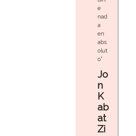
e
nad
a
en
abs
olut
o”
Jo
n
K
ab
at
Zi