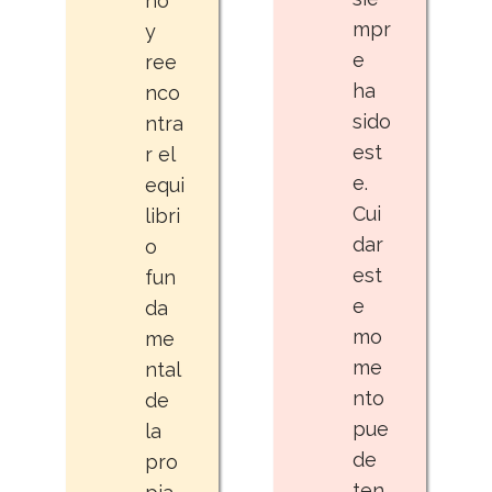
no
mpr
y
e
ree
ha
nco
sido
ntra
est
r el
e.
equi
Cui
libri
dar
o
est
fun
e
da
mo
me
me
ntal
nto
de
pue
la
de
pro
ten