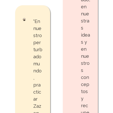
en
nue
stra
"En
s
nue
idea
stro
s y
per
en
turb
nue
ado
stro
mu
s
ndo
con
,
cep
pra
tos
ctic
y
ar
rec
Zaz
upe