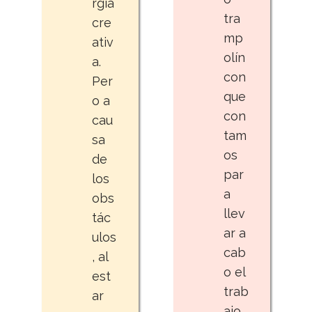
rgía
tra
cre
mp
ativ
olín
a.
con
Per
que
o a
con
cau
tam
sa
os
de
par
los
a
obs
llev
tác
ar a
ulos
cab
, al
o el
est
trab
ar
ajo