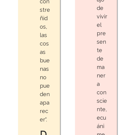
con
de
stre
vivir
ñid
el
os,
pre
las
sen
cos
te
as
de
bue
ma
nas
ner
no
a
pue
con
den
scie
apa
nte,
rec
ecu
er".
áni
D
me,