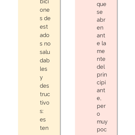
bici
que
one
se
s de
abr
est
en
ado
ant
e la
s no
me
salu
nte
dab
del
les
prin
y
cipi
des
ant
truc
e,
tivo
per
s:
o
es
muy
ten
poc