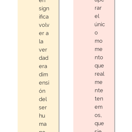
en
rar
sign
el
ifica
únic
volv
o
er a
mo
la
me
ver
nto
dad
que
era
real
dim
me
ensi
nte
ón
ten
del
em
ser
os,
hu
que
ma
sie