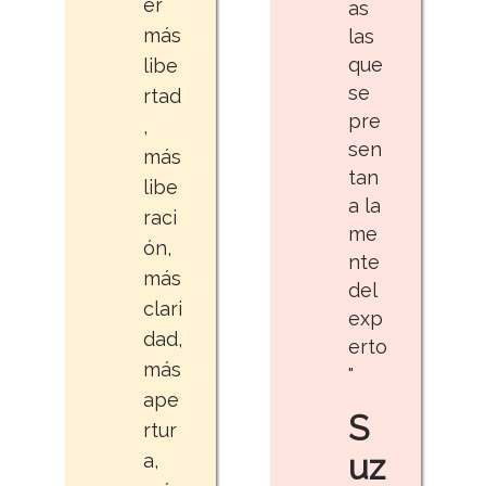
er
as
más
las
que
libe
se
rtad
pre
,
sen
más
tan
libe
a la
raci
me
ón,
nte
más
del
clari
exp
dad,
erto
más
"
ape
S
rtur
uz
a,