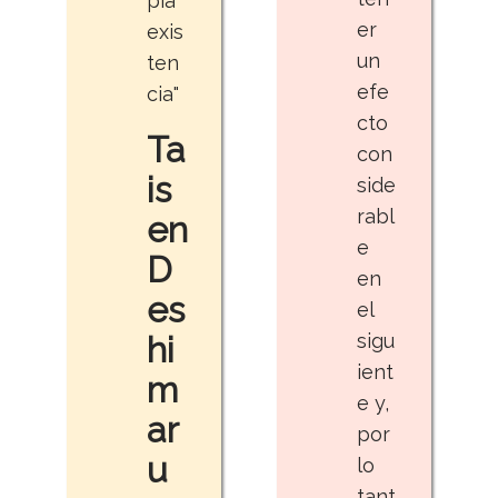
pia
er
exis
un
ten
efe
cia"
cto
Ta
con
is
side
rabl
en
e
D
en
es
el
hi
sigu
ient
m
e y,
ar
por
u
lo
tant