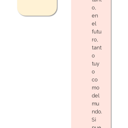
o,
en
el
futu
ro,
tant
o
tuy
o
co
mo
del
mu
ndo.
Si
pue