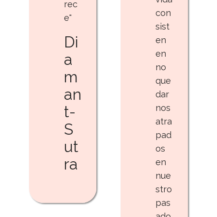
rec
con
e"
sist
Di
en
en
a
no
m
que
an
dar
t-
nos
atra
S
pad
ut
os
ra
en
nue
stro
pas
ado,