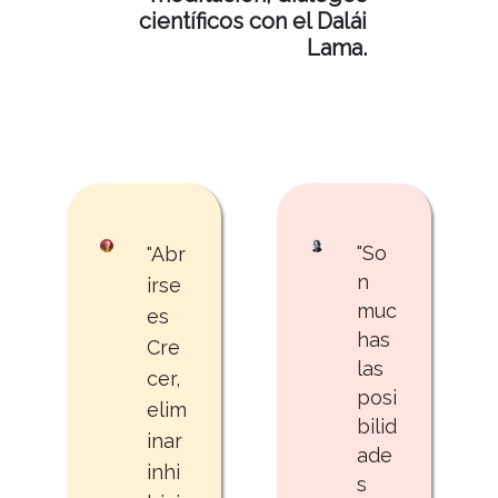
científicos con el Dalái
Lama.
"So
"Abr
n
irse
muc
es
has
Cre
las
cer,
posi
elim
bilid
inar
ade
inhi
s